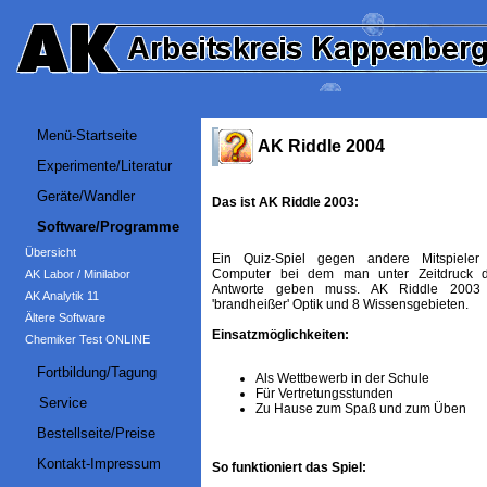
Menü-Startseite
AK Riddle 2004
Experimente/Literatur
Geräte/Wandler
Das ist AK Riddle 2003:
Software/Programme
Übersicht
Ein Quiz-Spiel gegen andere Mitspiele
Computer bei dem man unter Zeitdruck di
AK Labor / Minilabor
Antworte geben muss. AK Riddle 2003
AK Analytik 11
'brandheißer' Optik und 8 Wissensgebieten.
Ältere Software
Einsatzmöglichkeiten:
Chemiker Test ONLINE
Fortbildung/Tagung
Als Wettbewerb in der Schule
Für Vertretungsstunden
Service
Zu Hause zum Spaß und zum Üben
Bestellseite/Preise
Kontakt-Impressum
So funktioniert das Spiel: